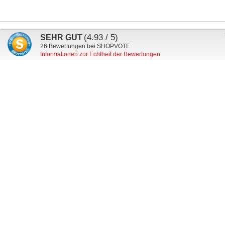
Anmeldung
(4.93 / 5)
SEHR GUT
Abonnieren
zum
26
Bewertungen bei SHOPVOTE
Informationen zur Echtheit der Bewertungen
Newsletter:
Mein Kundenkonto
Versand & Lieferung
Zahlungsarten
Datenschutz
AGB
Widerruf
Impressum
Wunschkennzeichen