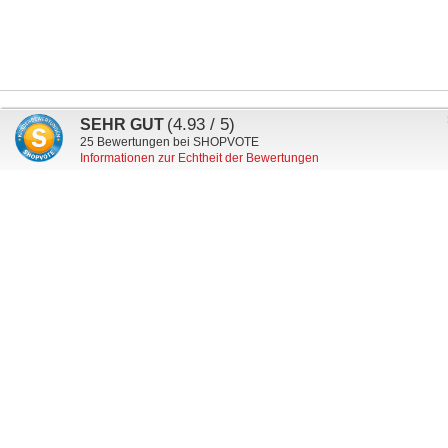
Anmeldung
(4.93 / 5)
SEHR GUT
Abonnieren
zum
25
Bewertungen bei SHOPVOTE
Informationen zur Echtheit der Bewertungen
Newsletter:
Mein Kundenkonto
Versand & Lieferung
Zahlungsarten
Datenschutz
AGB
Widerruf
Impressum