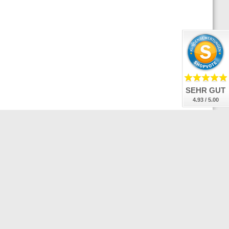
SEHR GUT
4.93 / 5.00
Anmeldung
Abonnieren
zum
Newsletter:
sandschluss:
Bei Bestellung und Bezahlung bis 14:30 Uhr
senden wir Ihr Paket Montag-Freitag an Werktagen noch
selben Tag!
 Versand erfolgt mit deutschlands zuverlässigstem
etdienst: DHL. Etwa 90% unserer Kunden können sich
eits am Werktag nach Versand über die Zustellung freuen.
 den restlichen 10% geht's doch mit dem Teufelchen zu und