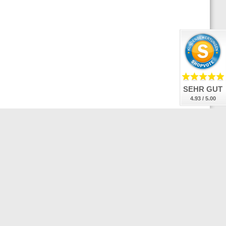
SEHR GUT
4.93 / 5.00
Anmeldung
Abonnieren
zum
Newsletter:
sandschluss:
Bei Bestellung und Bezahlung bis 14:30 Uhr
senden wir Ihr Paket Montag-Freitag an Werktagen noch
selben Tag!
 Versand erfolgt mit deutschlands zuverlässigstem
etdienst: DHL. Etwa 90% unserer Kunden können sich
eits am Werktag nach Versand über die Zustellung freuen.
 den restlichen 10% geht's doch mit dem Teufelchen zu und