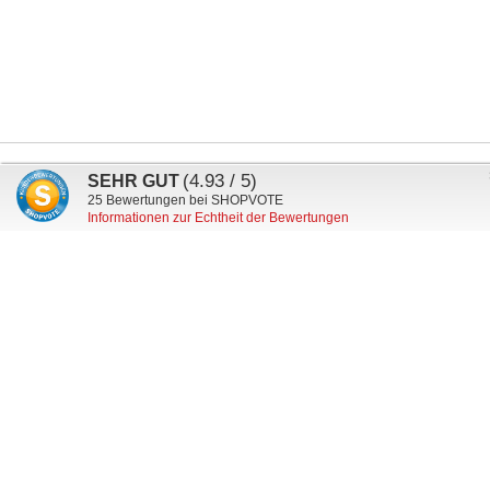
Anmeldung
(4.93 / 5)
SEHR GUT
Abonnieren
zum
25
Bewertungen bei SHOPVOTE
Informationen zur Echtheit der Bewertungen
Newsletter:
Mein Kundenkonto
Versand & Lieferung
Zahlungsarten
Datenschutz
AGB
Widerruf