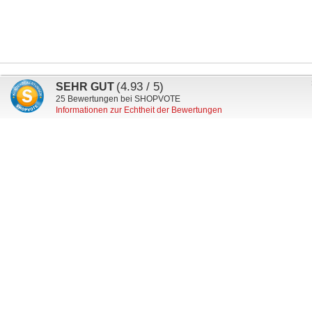
Anmeldung
(4.93 / 5)
SEHR GUT
Abonnieren
zum
25
Bewertungen bei SHOPVOTE
Informationen zur Echtheit der Bewertungen
Newsletter:
Mein Kundenkonto
Versand & Lieferung
Zahlungsarten
Datenschutz
AGB
Widerruf
Impressum