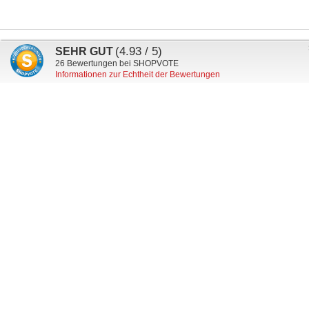
Anmeldung
(4.93 / 5)
SEHR GUT
Abonnieren
zum
26
Bewertungen bei SHOPVOTE
Informationen zur Echtheit der Bewertungen
Newsletter:
Mein Kundenkonto
Versand & Lieferung
Zahlungsarten
Datenschutz
AGB
Widerruf
Impressum
Wunschkennzeichen