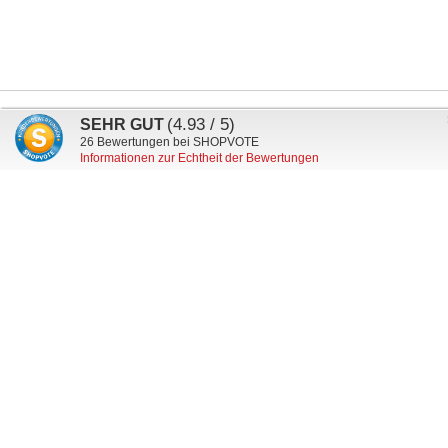
Anmeldung
(4.93 / 5)
SEHR GUT
Abonnieren
zum
26
Bewertungen bei SHOPVOTE
Informationen zur Echtheit der Bewertungen
Newsletter:
Mein Kundenkonto
Versand & Lieferung
Zahlungsarten
Datenschutz
AGB
Widerruf
Impressum